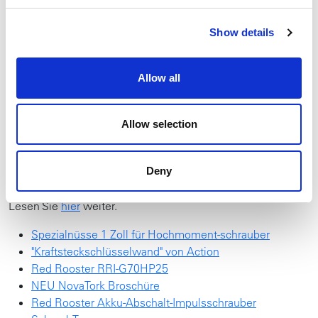
🔧 Gerade Ausführung – Hebelstart & Push-to-start
🔧 Winkelmodell
Show details
🔧 Pistolengriff-Modell
Warum die RRI-ES Serie?
Allow all
✔ Bürstenlose Technologie für hohe Lebensdauer
✔ Stufenlos einstellbares Drehmoment bei allen Modellen
Allow selection
✔ Kontaktloser Starthebel für maximale Haltbarkeit
✔ Ergonomisches Design für optimale Kontrolle
Die RRI-ES Serie passt sich Ihren Anforderungen an – nicht
Deny
umgekehrt.
Lesen Sie
hier
weiter.
Spezialnüsse 1 Zoll für Hochmoment-schrauber
"Kraftsteckschlüsselwand" von Action
Red Rooster RRI-G70HP25
NEU NovaTork Broschüre
Red Rooster Akku-Abschalt-Impulsschrauber