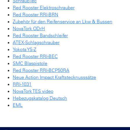
SchraubTec
Red Rooster Elektroschrauber
Red Rooster RRI-BRN
Zubehör für den Reifenservice an Lkw & Bussen
NovaTork ODrH
Red Rooster Bandschleifer
ATEX-Schlagschrauber
Yokota YS-Z
Red Rooster RRI-BEC
SMC Blaspistole
Red Rooster RRI-BCP50RA
Neue Action Impact Kraftstecknusssätze
RRI-1031
NovaTork TES video
Hebezugskatalog Deutsch
EML