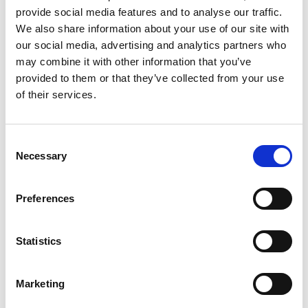
provide social media features and to analyse our traffic.
We also share information about your use of our site with
our social media, advertising and analytics partners who
may combine it with other information that you’ve
provided to them or that they’ve collected from your use
of their services.
Consent
Necessary
Selection
Neu in unserem Sortiment: Elektrische Schraubendreher –
RRI-ES Serie, speziell entwickelt für den industriellen
Preferences
Montageeinsatz.
PERFEKTE QUALITÄT FÜR FILIGRANE VERBINDUNGEN.
Statistics
Diese neue Serie vereint Präzision, Ergonomie und
Langlebigkeit und ist in verschiedenen Ausführungen
Marketing
erhältlich: