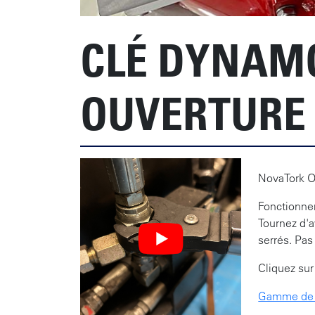
CLÉ DYNAMO
OUVERTURE 
NovaTork O
Fonctionnem
Tournez d'a
serrés. Pas
Cliquez sur
Gamme de p