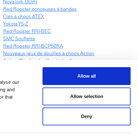
NovaTork ODrH
Red Rooster ponceuses à bandes
Clés à chocs ATEX
Yokota YS-Z
Red Rooster RRI-BEC
SMC Souflette
Red Rooster RRI-BCP50RA
Nouveaux jeux de douilles à chocs Action
Action "Display douilles à choc"
RRI-1031
NovaTork TES vidéo
Allow all
alyse our
Le catalogue des palans Red Rooster
ing and
SAE
Allow selection
r that
Deny