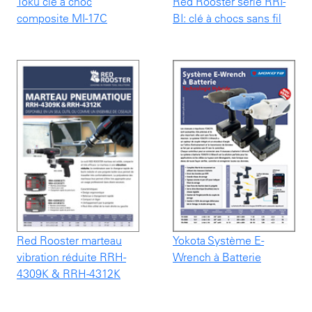
Toku clé à choc
Red Rooster série RRI-
composite MI-17C
BI: clé à chocs sans fil
Red Rooster marteau
Yokota Système E-
vibration réduite RRH-
Wrench à Batterie
4309K & RRH-4312K