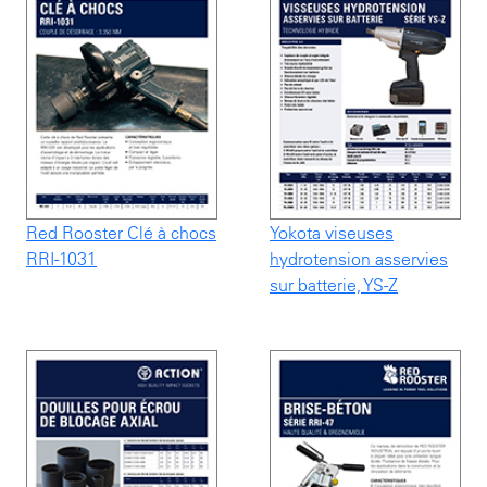
Red Rooster Clé à chocs
Yokota viseuses
RRI-1031
hydrotension asservies
sur batterie, YS-Z