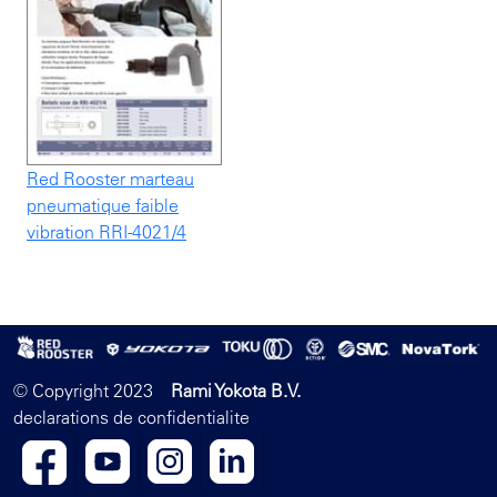
Red Rooster marteau
pneumatique faible
vibration RRI-4021/4
© Copyright 2023
Rami Yokota B.V.
declarations de confidentialite