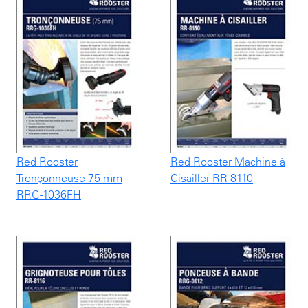
Red Rooster
Red Rooster Machine à
Tronçonneuse 75 mm
Cisailler RR-8110
RRG-1036FH