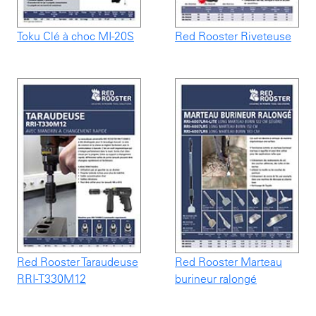
Toku Clé à choc MI-20S
Red Rooster Riveteuse
Red Rooster Taraudeuse
Red Rooster Marteau
RRI-T330M12
burineur ralongé