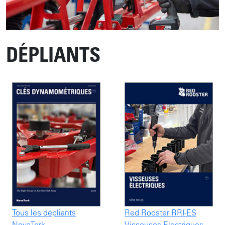
DÉPLIANTS
Tous les dépliants
Red Rooster RRI-ES
NovaTork
Visseuses Electriques