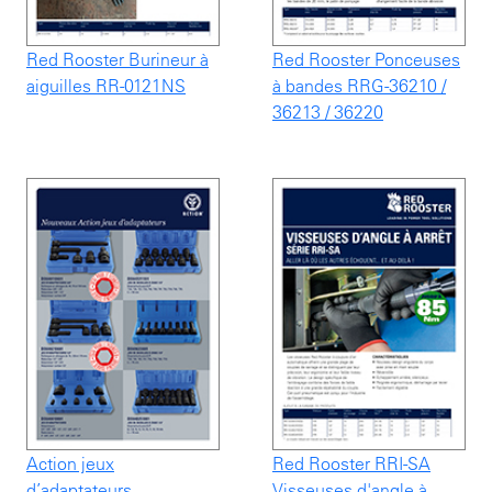
Red Rooster Burineur à
Red Rooster Ponceuses
aiguilles RR-0121NS
à bandes RRG-36210 /
36213 / 36220
Action jeux
Red Rooster RRI-SA
d’adaptateurs
Visseuses d'angle à