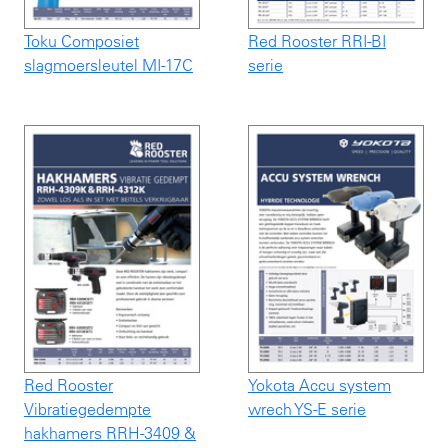
Toku Composiet
Red Rooster RRI-BI
slagmoersleutel MI-17C
serie
Red Rooster
Yokota Accu system
Vibratiegedempte
wrech YS-E serie
hakhamers RRH-3409 &