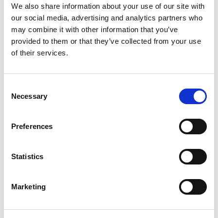
We also share information about your use of our site with
our social media, advertising and analytics partners who
may combine it with other information that you’ve
provided to them or that they’ve collected from your use
of their services.
Consent
Red Rooster Haakse
Red Rooster Haakse
Necessary
Selection
slijpmachine RRI-
slijpmachine RRI-
G70HP25
G50HP25
Preferences
Statistics
Marketing