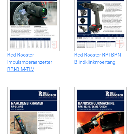
Red Rooster
Red Rooster RRI-BRN
Impulsmoeraanzetter
Blindklinkmoertang
RRI-BIM-TLV