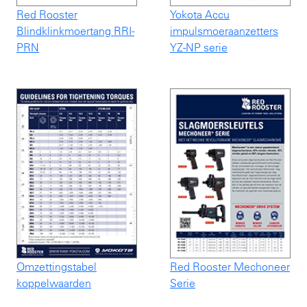
Red Rooster
Yokota Accu
Blindklinkmoertang RRI-
impulsmoeraanzetters
PRN
YZ-NP serie
Omzettingstabel
Red Rooster Mechoneer
koppelwaarden
Serie