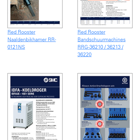
Red Rooster
Red Rooster
Naaldenbikhamer RR-
Bandschuurmachines
0121NS
RRG-36210 / 36213 /
36220