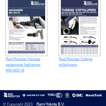
Red Rooster Vibratie
Red Rooster Turbine
gedempte hakhamer
stiftslijpers
RRI-4021/4
© Copyright 2023
Rami Yokota B.V.