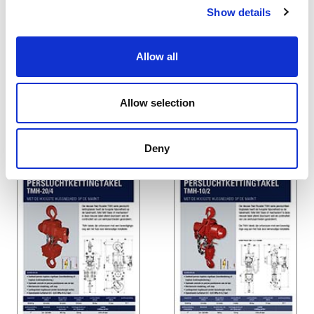
Show details
Allow all
Red Rooster Olievrije
Red Rooster Stiftslijpers
takels en loopkatten
410 Watt met
Allow selection
spindelblokkering
Deny