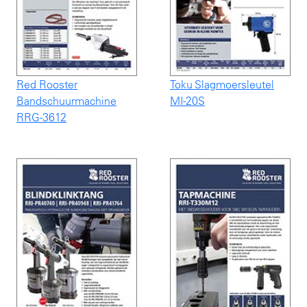
Red Rooster
Toku Slagmoersleutel
Bandschuurmachine
MI-20S
RRG-3612