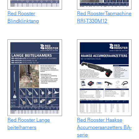
Red Rooster
Red Rooster Tapmachine
Blindklinktang
RRI-T330M12
Red Rooster Lange
Red Rooster Haakse
beitelhamers
Accumoeraanzetters BA-
serie