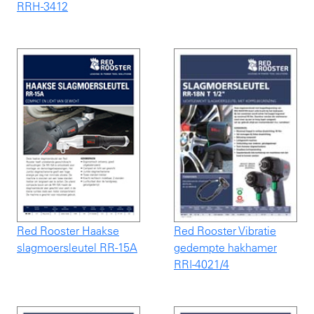
RRH-3412
Red Rooster Haakse
Red Rooster Vibratie
slagmoersleutel RR-15A
gedempte hakhamer
RRI-4021/4